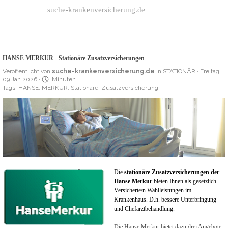
Direkt zum Seiteninhalt
suche-krankenversicherung.de
HANSE MERKUR - Stationäre Zusatzversicherungen
Veröffentlicht von
suche-krankenversicherung.de
in
STATIONÄR
· Freitag
09 Jan 2026 ·
Minuten
Tags:
HANSE
,
MERKUR
,
Stationäre
,
Zusatzversicherung
Die
stationäre Zusatzversicherungen der
Hanse Merkur
bieten Ihnen als gesetzlich
Versicherte/n Wahlleistungen im
Krankenhaus. D.h. bessere Unterbringung
und Chefarztbehandlung.
Die Hanse Merkur bietet dazu drei Angebote.