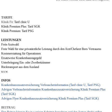
TARIFE
Klinik Fi
t:
Tarif clinic U
Klinik Premium Plus
:
Tarif SGK
Klinik Premium:
Tarif PSG
LEISTUNGEN
Freie Arztwahl
Freie Wahl für eine privatärztliche Leistung durch den Arzt/Chefarzt Ihres Vertrauens
Kostenerstattung für Operationen
Ersatzweise Krankenhaustagegeld
Unterbringung Ein- oder Zweibettzimmer
Rücktransport aus dem Ausland
u.s.w.
INFOS
Krankenhauszusatzversicherung Verbraucherinformation (Tarif clinic U, Tarif PSG)
Advigon Verbraucherinformation Krankenhauszusatzversicherung Klinik Premium Plus
(Tarif SGK)
Advigon Flyer Krankenhauszusatzversicherung Klinik Premium Plus (Tarif SGK)
BEITRAG
Den Beitrag können Sie in wenigen Schritten berechnen und den Antrag direkt stellen.