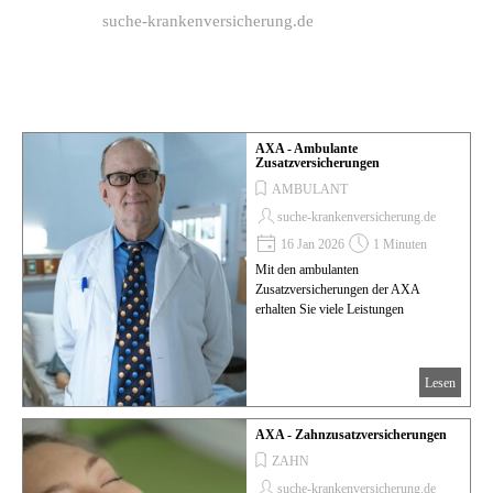
Direkt zum Seiteninhalt
suche-krankenversicherung.de
AXA - Ambulante
Zusatzversicherungen
AMBULANT
suche-krankenversicherung.de
16 Jan 2026
1 Minuten
Mit den ambulanten
Zusatzversicherungen der AXA
erhalten Sie viele Leistungen
Lesen
AXA - Zahnzusatzversicherungen
ZAHN
suche-krankenversicherung.de