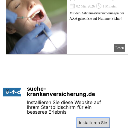
02 Mär 2026
1 Minuten
Mit den Zahnzusatzversicherungen der
AXA gehen Sie auf Nummer Sicher!
Lesen
Impressum
Datenschutzerklärung
Kontakt
suche-
X
krankenversicherung.de
suche-krankenversicherung.de
Installieren Sie diese Website auf
ist ein Angebot von
v-f-d.de
Ihrem Startbildschirm für ein
besseres Erlebnis
Zurück zum Seiteninhalt
Installieren Sie
Einverstanden
Diese Seite benutzt Cookies , lesen Sie bitte die
Datenschutzhinweise
.