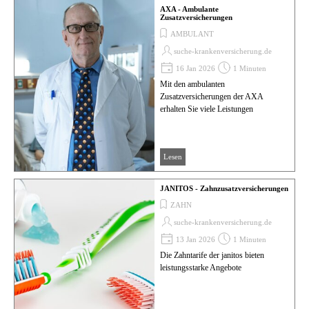
AXA - Ambulante
Zusatzversicherungen
AMBULANT
suche-krankenversicherung.de
16 Jan 2026
1 Minuten
Mit den ambulanten
Zusatzversicherungen der AXA
erhalten Sie viele Leistungen
Lesen
JANITOS - Zahnzusatzversicherungen
ZAHN
suche-krankenversicherung.de
13 Jan 2026
1 Minuten
Die Zahntarife der janitos bieten
leistungsstarke Angebote