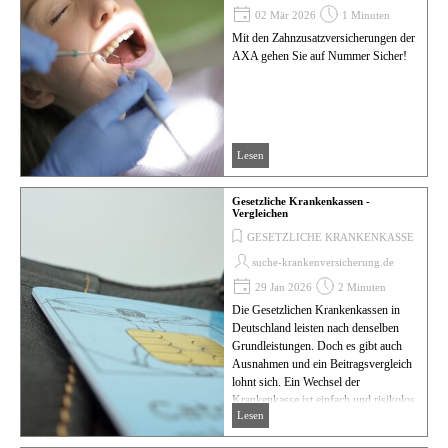
02 Mär 2026
1 Minuten
Mit den Zahnzusatzversicherungen der
AXA gehen Sie auf Nummer Sicher!
Lesen
Gesetzliche Krankenkassen -
Vergleichen
GESETZLICHE KRANKENKASSE
suche-krankenversicherung.de
29 Jan 2026
2 Minuten
Die Gesetzlichen Krankenkassen in
Deutschland leisten nach denselben
Grundleistungen. Doch es gibt auch
Ausnahmen und ein Beitragsvergleich
lohnt sich. Ein Wechsel der
Krankenkasse ist einfach und risikolos.
Lesen